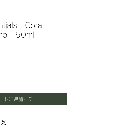
ntials Coral
ino 50ml
ートに追加する