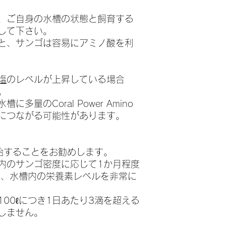
、ご自身の水槽の状態と飼育する
して下さい。
と、サンゴは容易にアミノ酸を利
塩
のレベルが上昇している場合
。
多量のCoral Power Amino
につながる可能性があります。
開始することをお勧めします。
内のサンゴ密度に応じて1か月程度
し、水槽内の栄養素レベルを非常に
00ℓにつき1日あたり3滴を超える
しません。